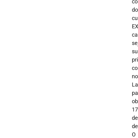
co
do
c
EX
ca
se
su
pr
c
no
La
pa
ob
1
de
de
O