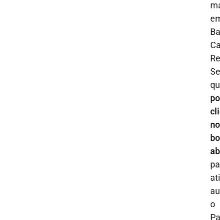
m
e
Ba
C
Re
S
qu
po
cl
no
bo
ab
pa
at
au
o
Pa