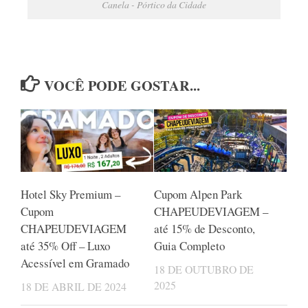
Canela - Pórtico da Cidade
VOCÊ PODE GOSTAR...
Hotel Sky Premium –
Cupom Alpen Park
Cupom
CHAPEUDEVIAGEM –
CHAPEUDEVIAGEM
até 15% de Desconto,
até 35% Off – Luxo
Guia Completo
Acessível em Gramado
18 DE OUTUBRO DE
2025
18 DE ABRIL DE 2024