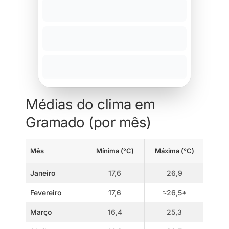
Médias do clima em
Gramado (por mês)
Mês
Mínima (°C)
Máxima (°C)
Janeiro
17,6
26,9
Fevereiro
17,6
≈26,5*
Março
16,4
25,3