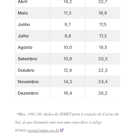
Abril
14,2
22,7
Maio
11,3
18,9
Junho
9,7
17,5
Julho
8,8
17,3
Agosto
10,0
19,5
Setembro
10,9
20,3
Outubro
12,9
22,3
Novembro
14,3
24,4
Dezembro
16,4
26,2
*
Max. 1991‑20:
dados do INMET para a estação de Caxias do
Sul, já que Gramado não tem uma específica. (código
83942)
portal.inmet.gov.br