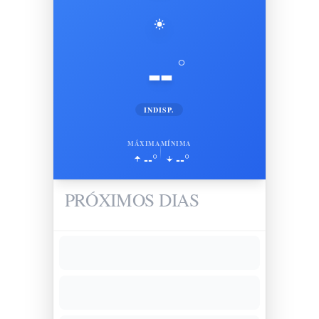
--
°
INDISP.
MÁXIMA
MÍNIMA
--°
--°
PRÓXIMOS DIAS