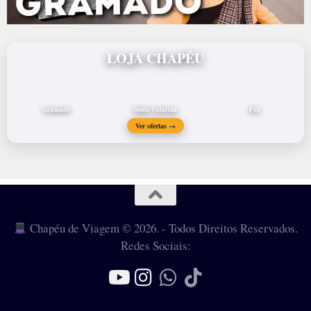
LOJA CHAPÉU
Gramado
Santa Catarina
Foz
Ver ofertas →
Chapéu de Viagem © 2026. - Todos Direitos Reservados.
Redes Sociais: