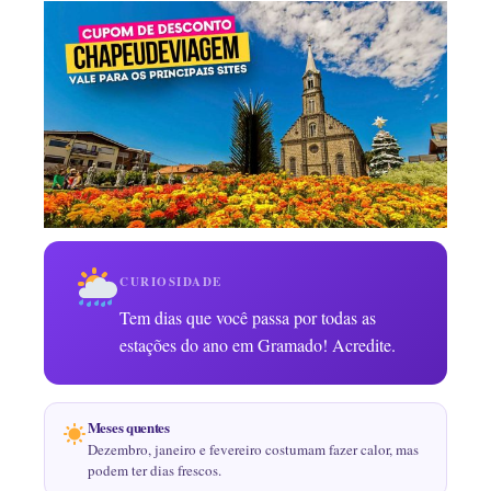
CURIOSIDADE
Tem dias que você passa por todas as
estações do ano em Gramado! Acredite.
Meses quentes
Dezembro, janeiro e fevereiro costumam fazer calor, mas
podem ter dias frescos.