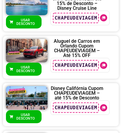
15% de Desconto –
Disney Cruise Line
CHAPEUDEVIAGEM
USAR
DESCONTO
Aluguel de Carros em
Orlando Cupom
CHAPEUDEVIAGEM –
Até 15% OFF
CHAPEUDEVIAGEM
USAR
DESCONTO
Disney Califórnia Cupom
CHAPEUDEVIAGEM –
até 15% de Desconto
CHAPEUDEVIAGEM
USAR
DESCONTO