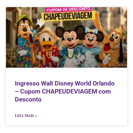
Ingresso Walt Disney World Orlando
– Cupom CHAPEUDEVIAGEM com
Desconto
LEIA MAIS »