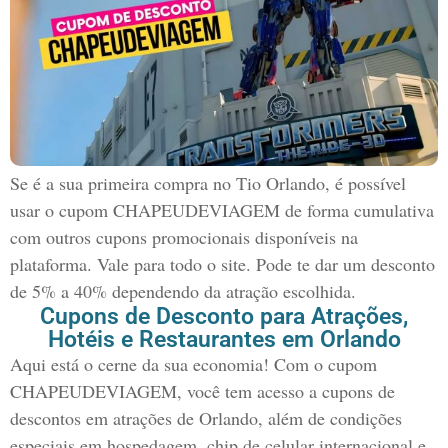
Se é a sua primeira compra no Tio Orlando, é possível
usar o cupom CHAPEUDEVIAGEM de forma cumulativa
com outros cupons promocionais disponíveis na
plataforma. Vale para todo o site. Pode te dar um desconto
de 5% a 40% dependendo da atração escolhida.
Cupons de Desconto para Atrações,
Hotéis e Restaurantes em Orlando
Aqui está o cerne da sua economia! Com o cupom
CHAPEUDEVIAGEM, você tem acesso a cupons de
descontos em atrações de Orlando, além de condições
especiais em hospedagem, chip de celular internacional e