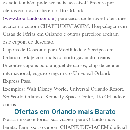
estadia também pode ser mais acessível! Procure por
ofertas em nosso site e no Tio Orlando
(
www.tioorlando.com.br
) para casas de férias e hotéis que
aceitem o cupom CHAPEUDEVIAGEM. Hospedagem em
Casas de Férias em Orlando e outros parceiros aceitam
este cupom de desconto.
Cupons de Desconto para Mobilidade e Serviços em
Orlando: Viaje com mais conforto gastando menos!
Encontre cupons para aluguel de carros, chip de celular
internacional, seguro viagem e o Universal Orlando
Express Pass.
Exemplos: Walt Disney World, Universal Orlando Resort,
SeaWorld Orlando, Kennedy Space Center, Tio Orlando e
outros.
Ofertas em Orlando mais Barato
Nossa missão é tornar sua viagem para Orlando mais
barata. Para isso, o cupom CHAPEUDEVIAGEM é oficial