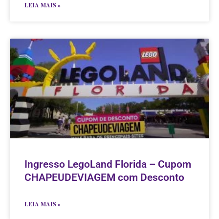
LEIA MAIS »
Ingresso LegoLand Florida – Cupom
CHAPEUDEVIAGEM com Desconto
LEIA MAIS »