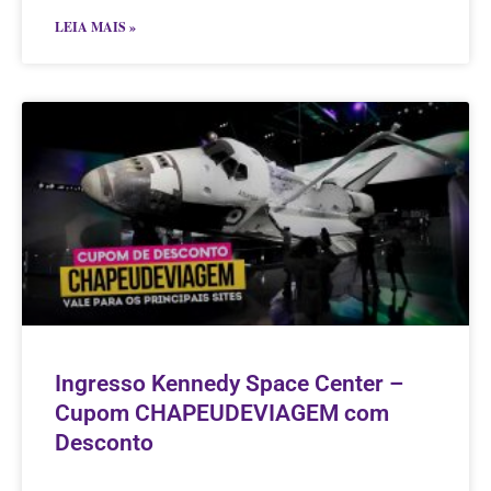
LEIA MAIS »
Ingresso Kennedy Space Center –
Cupom CHAPEUDEVIAGEM com
Desconto