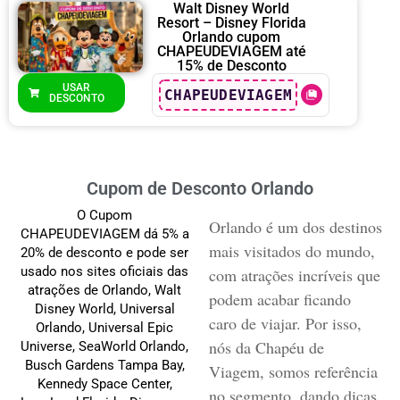
Walt Disney World
Resort – Disney Florida
Orlando cupom
CHAPEUDEVIAGEM até
15% de Desconto
USAR
CHAPEUDEVIAGEM
DESCONTO
Cupom de Desconto Orlando
O Cupom
Orlando é um dos destinos
CHAPEUDEVIAGEM dá 5% a
mais visitados do mundo,
20% de desconto e pode ser
usado nos sites
oficiais das
com atrações incríveis que
atrações de Orlando,
Walt
podem acabar ficando
Disney World, Universal
caro de viajar. Por isso,
Orlando, Universal Epic
nós da Chapéu de
Universe, SeaWorld Orlando,
Busch Gardens Tampa Bay,
Viagem, somos referência
Kennedy Space Center,
no segmento, dando dicas