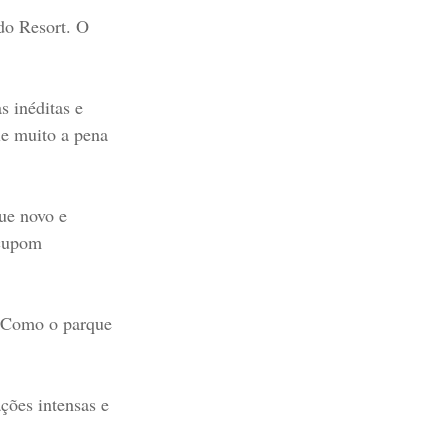
do Resort. O
s inéditas e
le muito a pena
ue novo e
 cupom
a. Como o parque
ções intensas e