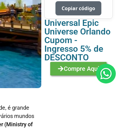
Copiar código
Universal Epic
Universe Orlando
Cupom -
Ingresso 5% de
DESCONTO
Compre Aqui
de, é grande
 vários mundos
 (Ministry of