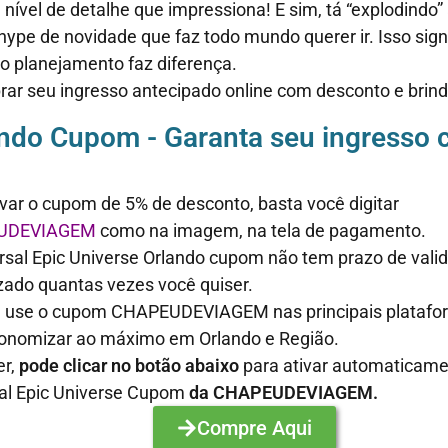
 nível de detalhe que impressiona!
E sim, tá “explodindo
ype de novidade que faz todo mundo querer ir. Isso signif
ão planejamento faz diferença.
ar seu ingresso antecipado online com desconto e brind
lando Cupom - Garanta seu ingresso
ivar o cupom de 5% de desconto, basta você digitar
UDEVIAGEM
como na imagem, na tela de pagamento.
rsal Epic Universe Orlando
cupom não tem prazo de vali
lizado quantas vezes você quiser.
use o cupom CHAPEUDEVIAGEM nas principais platafor
conomizar ao máximo em
Orlando
e Região.
er,
pode clicar no botão abaixo
para ativar automaticame
al Epic Universe Cupom
da CHAPEUDEVIAGEM.
Compre Aqui