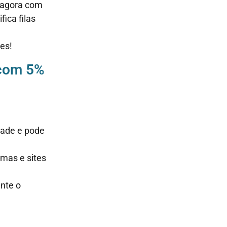
” agora com
ica filas
es!
 com 5%
dade e pode
mas e sites
nte o