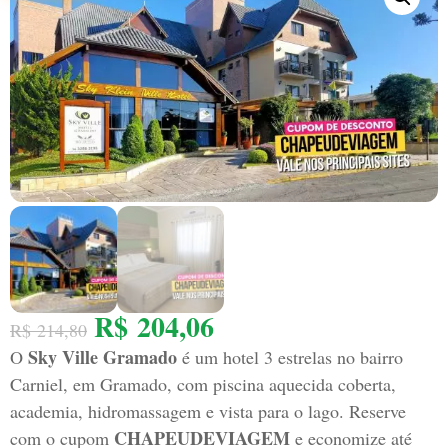
R$
204,06
R$
214,80
Sky Ville Gramado
O
é um hotel 3 estrelas no bairro
Carniel, em Gramado, com piscina aquecida coberta,
academia, hidromassagem e vista para o lago. Reserve
CHAPEUDEVIAGEM
com o cupom
e economize até