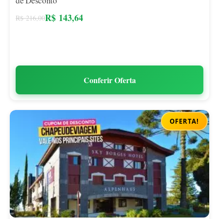
de Desconto
R$
143,64
R$
216,00
Conferir Oferta
OFERTA!