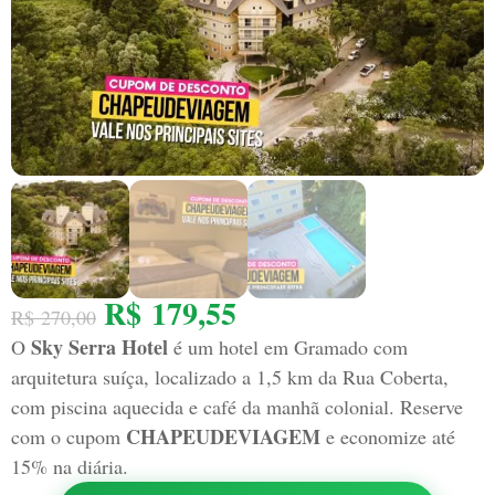
R$
179,55
R$
270,00
Sky Serra Hotel
O
é um hotel em Gramado com
arquitetura suíça, localizado a 1,5 km da Rua Coberta,
com piscina aquecida e café da manhã colonial. Reserve
CHAPEUDEVIAGEM
com o cupom
e economize até
15% na diária.