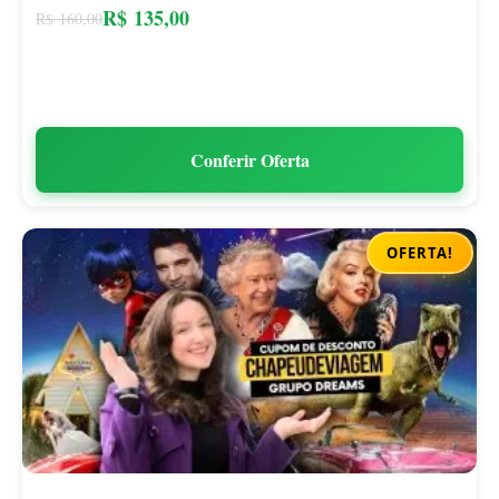
R$
135,00
R$
160,00
Conferir Oferta
OFERTA!