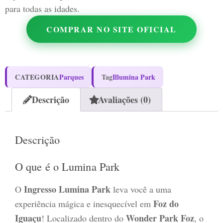
para todas as idades.
COMPRAR NO SITE OFICIAL
CATEGORIA
Parques
Tag
Illumina Park
Descrição
Avaliações (0)
Descrição
O que é o Lumina Park
Ingresso Lumina Park
O
leva você a uma
Foz do
experiência mágica e inesquecível em
Iguaçu
Wonder Park Foz
! Localizado dentro do
, o