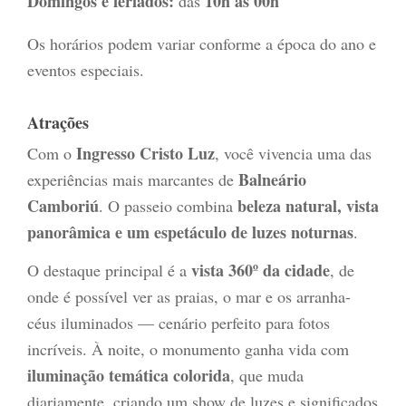
Domingos e feriados:
10h às 00h
das
Os horários podem variar conforme a época do ano e
eventos especiais.
Atrações
Ingresso Cristo Luz
Com o
, você vivencia uma das
Balneário
experiências mais marcantes de
Camboriú
beleza natural, vista
. O passeio combina
panorâmica e um espetáculo de luzes noturnas
.
vista 360º da cidade
O destaque principal é a
, de
onde é possível ver as praias, o mar e os arranha-
céus iluminados — cenário perfeito para fotos
incríveis. À noite, o monumento ganha vida com
iluminação temática colorida
, que muda
diariamente, criando um show de luzes e significados