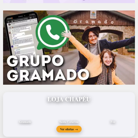
LOJA CHAPÉU
Gramado
Santa Catarina
Foz
Ver ofertas →