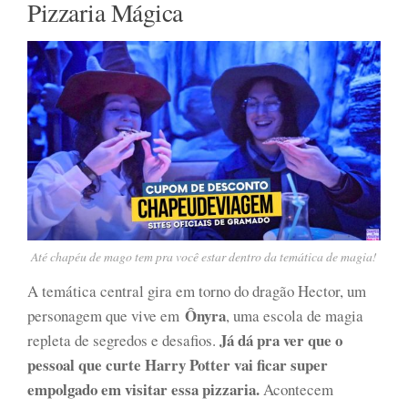
Pizzaria Mágica
Até chapéu de mago tem pra você estar dentro da temática de magia!
A temática central gira em torno do dragão Hector, um
Ônyra
personagem que vive em
, uma escola de magia
Já dá pra ver que o
repleta de segredos e desafios.
pessoal que curte Harry Potter vai ficar super
empolgado em visitar essa pizzaria.
Acontecem