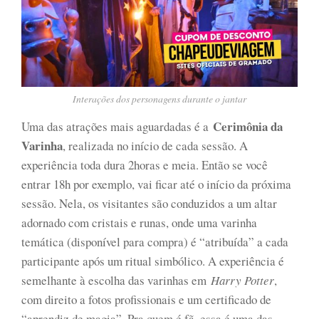
Interações dos personagens durante o jantar
Cerimônia da
Uma das atrações mais aguardadas é a
Varinha
, realizada no início de cada sessão. A
experiência toda dura 2horas e meia. Então se você
entrar 18h por exemplo, vai ficar até o início da próxima
sessão. Nela, os visitantes são conduzidos a um altar
adornado com cristais e runas, onde uma varinha
temática (disponível para compra) é “atribuída” a cada
participante após um ritual simbólico. A experiência é
semelhante à escolha das varinhas em
Harry Potter
,
com direito a fotos profissionais e um certificado de
“aprendiz de magia”. Pra quem é fã, essa é uma das