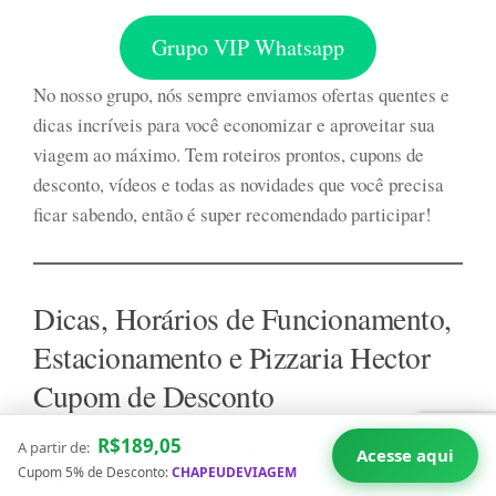
Grupo VIP Whatsapp
No nosso grupo, nós sempre enviamos ofertas quentes e
dicas incríveis para você economizar e aproveitar sua
viagem ao máximo. Tem roteiros prontos, cupons de
desconto, vídeos e todas as novidades que você precisa
ficar sabendo, então é super recomendado participar!
Dicas, Horários de Funcionamento,
Estacionamento e Pizzaria Hector
Cupom de Desconto
Pizzaria Hector Gramado
todos os dias da
A
funciona
R$189,05
A partir de:
Acesse aqui
semana
, com horários estendidos durante a alta
Cupom 5% de Desconto:
CHAPEUDEVIAGEM