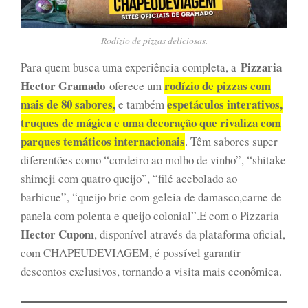
Rodízio de pizzas deliciosas.
Pizzaria
Para quem busca uma experiência completa, a
Hector Gramado
rodízio de pizzas com
oferece um
mais de 80 sabores,
espetáculos interativos,
e também
truques de mágica e uma decoração que rivaliza com
parques temáticos internacionais
. Têm sabores super
diferentões como “cordeiro ao molho de vinho”, “shitake
shimeji com quatro queijo”, “filé acebolado ao
barbicue”, “queijo brie com geleia de damasco,carne de
panela com polenta e queijo colonial”.E com o Pizzaria
Hector Cupom
, disponível através da plataforma oficial,
com CHAPEUDEVIAGEM, é possível garantir
descontos exclusivos, tornando a visita mais econômica.