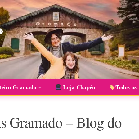
teiro Gramado
Loja Chapéu
Todos os
ias Gramado – Blog do