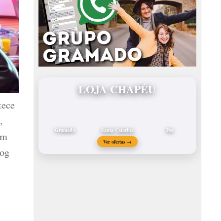
LOJA CHAPÉU
tece
,
Gramado
Santa Catarina
Foz
em
Ver ofertas →
log