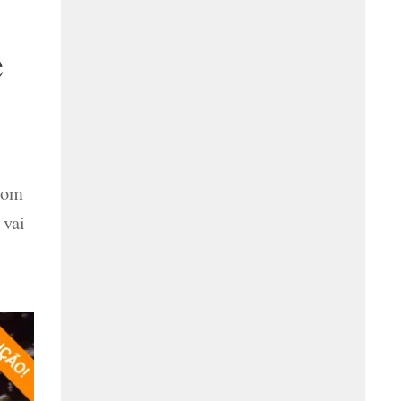
e
 com
 vai