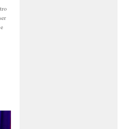
tro
ser
 e