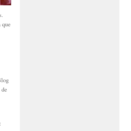
s.
a que
Blog
 de
: