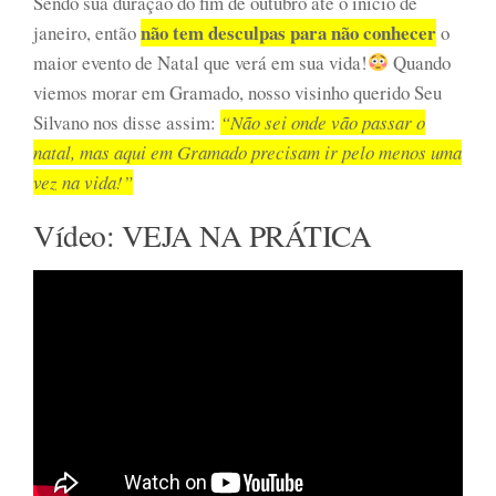
Sendo sua duração do fim de outubro até o inicio de
não tem desculpas para não conhecer
janeiro, então
o
maior evento de Natal que verá em sua vida!
Quando
viemos morar em Gramado, nosso visinho querido Seu
Silvano nos disse assim:
“Não sei onde vão passar o
natal, mas aqui em Gramado precisam ir pelo menos uma
vez na vida!”
Vídeo: VEJA NA PRÁTICA