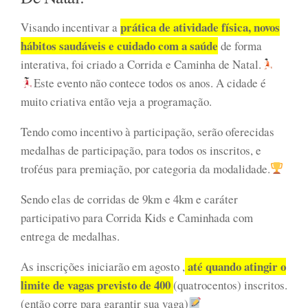
prática de atividade física, novos
Visando incentivar a
hábitos saudáveis e cuidado com a saúde
de forma
interativa, foi criado a Corrida e Caminha de Natal.
Este evento não contece todos os anos. A cidade é
muito criativa então veja a programação.
Tendo como incentivo à participação, serão oferecidas
medalhas de participação, para todos os inscritos, e
troféus para premiação, por categoria da modalidade.
Sendo elas de corridas de 9km e 4km e caráter
participativo para Corrida Kids e Caminhada com
entrega de medalhas.
até quando atingir o
As inscrições iniciarão em agosto ,
limite de vagas previsto de 400
(quatrocentos) inscritos.
(então corre para garantir sua vaga)