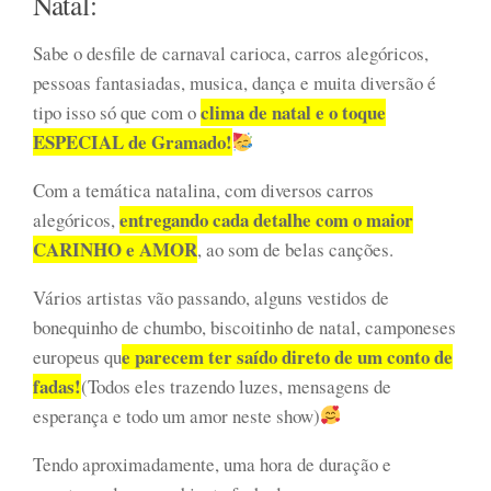
Natal:
Sabe o desfile de carnaval carioca, carros alegóricos,
pessoas fantasiadas, musica, dança e muita diversão é
clima de natal e o toque
tipo isso só que com o
ESPECIAL de Gramado!
Com a temática natalina, com diversos carros
entregando cada detalhe com o maior
alegóricos,
CARINHO e AMOR
, ao som de belas canções.
Vários artistas vão passando, alguns vestidos de
bonequinho de chumbo, biscoitinho de natal, camponeses
e parecem ter saído direto de um conto de
europeus qu
fadas!
(Todos eles trazendo luzes, mensagens de
esperança e todo um amor neste show)
Tendo aproximadamente, uma hora de duração e