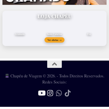
LOJA CHAPÉU
Gramado
Santa Catarina
Foz
Ver ofertas →
Chapéu de Viagem © 2026. - Todos Direitos Reservados.
Redes Sociais: