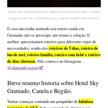
Outros são acomodações mais simples para aproveitar mais a cidade
do que o hotel em si! Sem dispensar o café da manhã estilo colonial!
E caso não tenha montado seu roteiro ainda em
Gramado, não se preocupe, nós temos a solução. E
melhor, apresentamos roteiros para diferentes tipos de
roteiros de 5 dias, roteiro de
necessidades, sendo eles
lua de mel, roteiro família, roteiro com bebê e roteiro
de dias chuvosos
.
Fale conosco no Instagram
@chapeudeviagem
Breve resumo historia sobre Hotel Sky
Gramado, Canela e Região.
fabulosa
Vamos começar contando um pouquinho da
trajetória do SKY.
Sob o comando do diretor e sua