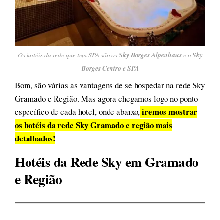
Os hotéis da rede que tem SPA são os
Sky Borges Alpenhaus
e o
Sky
Borges Centro e SPA
Bom, são várias as vantagens de se hospedar na rede Sky
Gramado e Região. Mas agora chegamos logo no ponto
iremos mostrar
específico de cada hotel, onde abaixo,
os hotéis da rede Sky Gramado e região mais
detalhados!
Hotéis da Rede Sky em Gramado
e Região