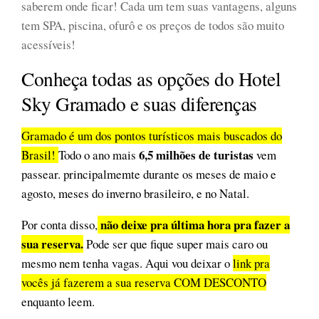
saberem onde ficar! Cada um tem suas vantagens, alguns
tem SPA, piscina, ofurô e os preços de todos são muito
acessíveis!
Conheça todas as opções do Hotel
Sky Gramado e suas diferenças
Gramado é um dos pontos turísticos mais buscados do
6,5 milhões de turistas
Brasil!
Todo o ano mais
vem
passear. principalmemte durante os meses de maio e
agosto, meses do inverno brasileiro, e no Natal.
não deixe pra última hora pra fazer a
Por conta disso,
sua reserva.
Pode ser que fique super mais caro ou
mesmo nem tenha vagas. Aqui vou deixar o
link pra
vocês já fazerem a sua reserva COM DESCONTO
enquanto leem.