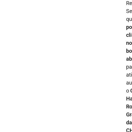
Re
S
qu
po
cl
no
bo
ab
pa
at
au
o
Ha
Ro
G
da
C