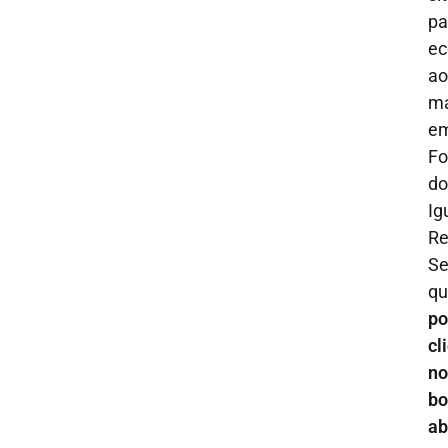
pa
ec
ao
m
e
Fo
do
Ig
Re
S
qu
po
cl
no
bo
ab