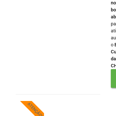
no
bo
ab
pa
at
au
o
C
da
C
ATENÇÃO!