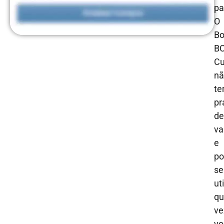
pa
O
Bo
B
C
nã
t
pr
de
va
e
po
se
ut
qu
ve
vo