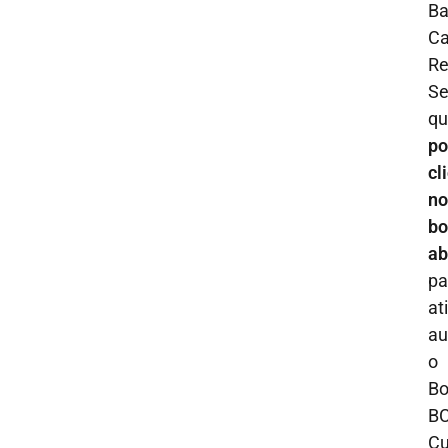
Ba
C
Re
S
qu
po
cl
no
bo
ab
pa
at
au
o
Bo
B
C