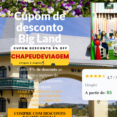
Cupom de
desconto
Big Land
5% de desconto
Ganhe
ao
comprar o ingresso do
4,7
/ 
parque Big Land utilizando
Google)
nosso cupom
R$
CLIQUE NA IMAGEM ACIMA
A partir de:
PARA COPIAR O CUPOM E
UTILIZAR NA COMPRA DO
O Parque Bi
INGRESSO
Estação
COMPRE COM DESCONTO