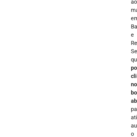
ao
m
e
Ba
e
Re
S
qu
po
cl
no
bo
ab
pa
at
au
o