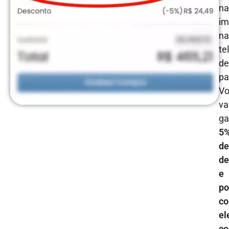
na
im
na
te
de
pa
Vo
va
ga
5
de
de
e
po
co
el
c