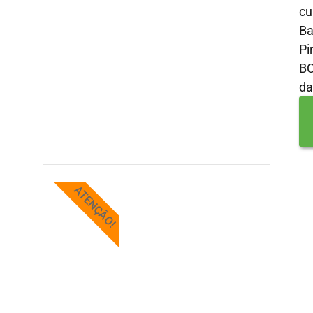
c
Ba
Pi
B
da
ATENÇÃO!