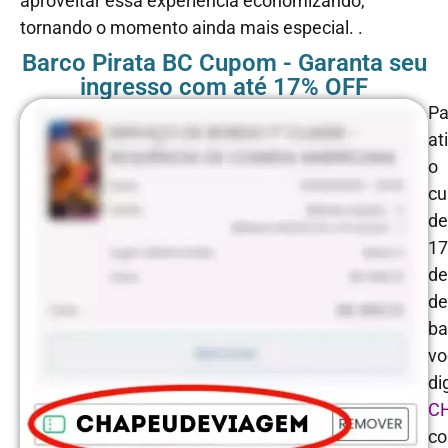
aproveitar essa experiência economizando,
tornando o momento ainda mais especial. .
Barco Pirata BC Cupom - Garanta seu
ingresso com até 17% OFF
Pa
at
o
c
de
1
de
de
ba
vo
di
C
c