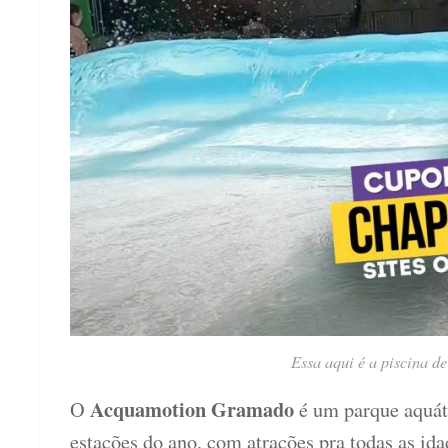
Essa aqui é a piscina d
Acquamotion Gramado
O
é um parque aquáti
estações do ano, com atrações
pra todas as ida