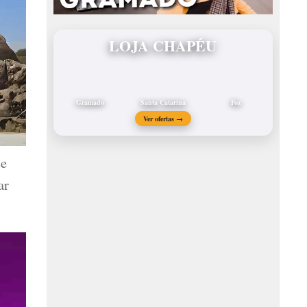
LOJA CHAPÉU
Gramado
Santa Catarina
Foz
Ver ofertas →
te
ar