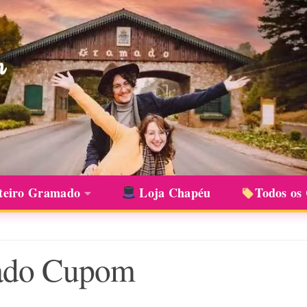
teiro Gramado
Loja Chapéu
Todos os
ado Cupom