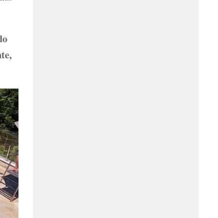
do
te,