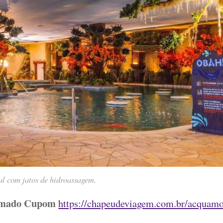
al com jatos de hidroassagem.
amado Cupom
https://chapeudeviagem.com.br/acquamo