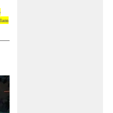
o
ulam