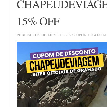
CHAPEUDEVIAGEM –
15% OFF
PUBLISHED
9 DE ABRIL DE 2025
· UPDATED
4 DE M